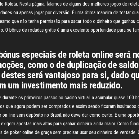
Roleta. Nesta página, falamos de alguns dos melhores jogos de roleta o
dades ou apenas jogar por diversão. É uma ótima maneira de testar sua 
mesmo que não tenha permissão para sacar todo o dinheiro que ganhou
uro. O bônus de rodadas grátis é uma excelente oportunidade para se fam
bónus especiais de roleta online será n
moções, como o de duplicação de saldo
 destes será vantajoso para si, dado 
om um investimento mais reduzido.
 durante os primeiros passos no casino virtual, a acumular quase 100 
ficos que agora podem ser comprados e assim sendo ficaram insultados
 on-line sem depósito no Brasil, não deve dar como certo. É uma oport
 exigem apostas mais altas para ganhar dinheiro ainda maior. Como funci
 de poker online de graça sem precisar usar seu dinheiro de verdade. 