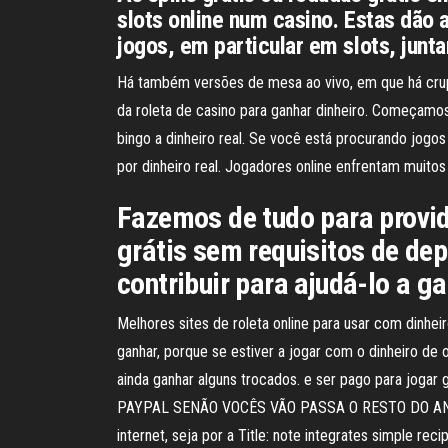
slots online num casino. Estas dão
jogos, em particular em slots, junt
Há também versões de mesa ao vivo, em que há crup
da roleta de casino para ganhar dinheiro. Começamos 
bingo a dinheiro real. Se você está procurando jogos g
por dinheiro real. Jogadores online enfrentam muit
Fazemos de tudo para provide
grátis sem requisitos de de
contribuir para ajudá-lo a g
Melhores sites de roleta online para usar com dinhe
ganhar, porque se estiver a jogar com o dinheiro de
ainda ganhar alguns trocados. e ser pago para jog
PAYPAL SENÃO VOCÊS VÃO PASSA O RESTO DO ANO
internet, seja por a Title: note integrates simple re