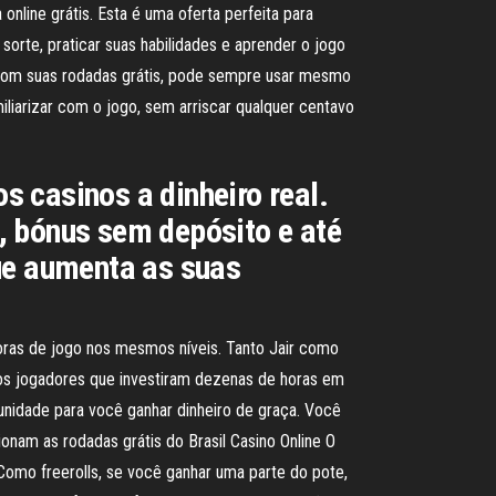
nline grátis. Esta é uma oferta perfeita para
sorte, praticar suas habilidades e aprender o jogo
 com suas rodadas grátis, pode sempre usar mesmo
iliarizar com o jogo, sem arriscar qualquer centavo
os casinos a dinheiro real.
, bónus sem depósito e até
que aumenta as suas
horas de jogo nos mesmos níveis. Tanto Jair como
 os jogadores que investiram dezenas de horas em
unidade para você ganhar dinheiro de graça. Você
onam as rodadas grátis do Brasil Casino Online O
Como freerolls, se você ganhar uma parte do pote,