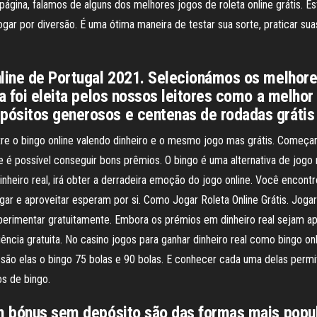
ágina, falamos de alguns dos melhores jogos de roleta online grátis. Es
gar por diversão. É uma ótima maneira de testar sua sorte, praticar su
nline de Portugal 2021. Selecionámos os melhore
na foi eleita pelos nossos leitores como a melho
ósitos generosos e centenas de rodadas grátis 
ntre o bingo online valendo dinheiro e o mesmo jogo mas grátis. Começa
 é possível conseguir bons prêmios. O bingo é uma alternativa de jogo 
nheiro real, irá obter a derradeira emoção do jogo online. Você encontro
ogar e aproveitar esperam por si. Como Jogar Roleta Online Grátis. Joga
xperimentar gratuitamente. Embora os prémios em dinheiro real sejam a
iência gratuita. No casino jogos para ganhar dinheiro real como bingo
o elas o bingo 75 bolas e 90 bolas. E conhecer cada uma delas permit
os de bingo.
em bónus sem depósito são das formas mais popul