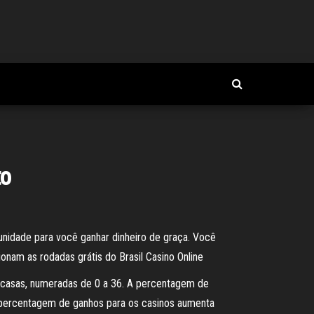
to
unidade para você ganhar dinheiro de graça. Você
onam as rodadas grátis do Brasil Casino Online
7 casas, numeradas de 0 a 36. A percentagem de
A percentagem de ganhos para os casinos aumenta