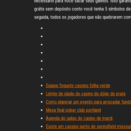
necessário para você sacar seus ganhos. Isso garanti
grátis sem depósito conto você tenha 5 símbolos de 
seguida, todos os jogadores que não quebrarem co
Equipe foguete cassino folha verde
Limite de idade do casino do dólar de prata
Como planejar um evento para arrecadar fundo
Mesa final poker club portland
Agenda do galgo do casino de mardi
Existe um cassino perto de springfield missour