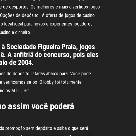
 e de desportos. Os melhores e mais divertidos jogos
 Opções de depósito . A oferta de jogos de casino
 o local ideal para novos e experientes jogadores,
sino a dinheiro.
 à Sociedade Figueira Praia, jogos
. A anfitriã do concurso, pois eles
aio de 2004.
ões de depósito listadas abaixo para Você pode
e verificamos se os O lobby foi totalmente
rneios MTT , Sit
smo assim você poderá
s da promoção sem depósito e saiba o que será