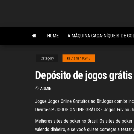
Skip
to
the
content
HOME
A MÁQUINA CAÇA-NÍQUEIS DE GO
Category
Kautzman10948
Depósito de jogos grátis
By
ADMIN
Jogue Jogos Online Gratuitos no BitJogos.com.br inc
Divirta-se! JOGOS ONLINE GRÁTIS - Jogos Friv no 
Melhores sites de poker no Brasil. Os sites de poke
valendo dinheiro, e se você quiser começar a testar 