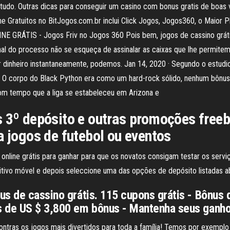
 tudo. Outras dicas para conseguir um casino com bonus gratis de boas
 Gratuitos no BitJogos.com.br inclui Click Jogos, Jogos360, o Maior P
INE GRÁTIS - Jogos Friv no Jogos 360 Pois bem, jogos de cassino grát
inal do processo não se esqueça de assinalar as caixas que lhe permit
har dinheiro instantaneamente, podemos. Jan 14, 2020 · Segundo o estud
uba. O corpo do Black Python era como um hard-rock sólido, nenhum bôn
om tempo que a liga se estabeleceu em Arizona e
 3º depósito e outras promoções freeb
a jogos de futebol ou eventos
line grátis para ganhar para que os novatos consigam testar os serviç
tivo móvel e depois seleccione uma das opções de depósito listadas a
s de cassino grátis. 115 cupons grátis - Bônus 
s de US $ 3,800 em bônus - Mantenha seus ganhos
ontras os jogos mais divertidos para toda a família! Temos por exempl