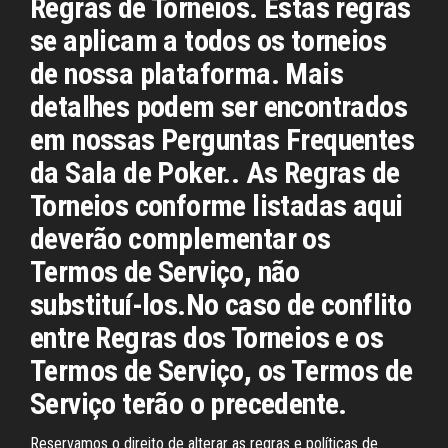
Regras de Torneios. Estas regras
se aplicam a todos os torneios
de nossa plataforma. Mais
detalhes podem ser encontrados
em nossas Perguntas Frequentes
da Sala de Poker.. As Regras de
Torneios conforme listadas aqui
deverão complementar os
Termos de Serviço, não
substituí-los.No caso de conflito
entre Regras dos Torneios e os
Termos de Serviço, os Termos de
Serviço terão o precedente.
Reservamos o direito de alterar as regras e políticas de