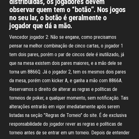
distribuídas, os jogadores devem
observar quem tem o “botão”. Nos jogos
no seu lar, o botão é geralmente o
jogador que dá a mão.
Vencedor jogador 2: Não se engane, como precisamos
pensar na melhor combinação de cinco cartas, o jogador 1
tem dois pares, porém o par de cincos dele é inutilizado, já
que na mesa existem dois pares maiores, e a mão dele se
torna um 8866Q. Já o jogador 2, tem os mesmos dois pares
da mesa, porém com kicker A, e ganha a mão com 8866A.
Reservamos o direito de alterar as regras e políticas de
torneios de poker, a qualquer momento, sem notificação. Tais
alterações entrarão em vigor imediatamente após serem
listadas na seção "Regras de Torneio" do site. É de exclusiva
responsabilidade do jogador rever as regras e políticas de
torneio antes de se entrar em um torneio. Depois de entender