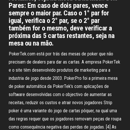
Pares: Em caso de dois pares, vence
sempre o maior par. Caso o 1° par for
igual, verifica o 2° par, se o 2° par
também for o mesmo, deve verificar a
próxima das 5 cartas restantes, seja na
mesa ou na mão.
PokerTek.com está por trás das mesas de poker que não
precisam de dealers para dar as cartas. A empresa PokerTek
e o site têm desenvolvido produtos de marketing para a
industria de jogo desde 2003. PokerPro foi a primeira mesa
de poker automática da PokerTek’s com aplicações de
software desenvolvidas com o objectivo de aumentar as
receitas, reduzir os custos e atrair novos jogadores Strip
poker é uma variante do jogo de cartas pôquer, na qual uma
das regras requer que os jogadores removam peças de roupa
como consequência negativa das perdas de jogadas. [4] As