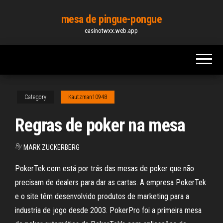
Skip
mesa de pingue-pongue
to
casinotwxx.web.app
the
content
Category
Kautzman10948
Regras de poker na mesa
By
MARK ZUCKERBERG
PokerTek.com está por trás das mesas de poker que não
precisam de dealers para dar as cartas. A empresa PokerTek
e o site têm desenvolvido produtos de marketing para a
industria de jogo desde 2003. PokerPro foi a primeira mesa