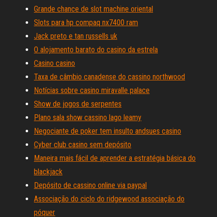
Grande chance de slot machine oriental
Slots para hp compaq nx7400 ram
Jack preto e tan russells uk
O alojamento barato do casino da estrela
Casino casino
Taxa de câmbio canadense do cassino northwood
Notícias sobre casino miravalle palace
Show de jogos de serpentes
Plano sala show cassino lago leamy
Negociante de poker tem insulto andsues casino
Cyber club casino sem depósito
Maneira mais fácil de aprender a estratégia básica do
blackjack
Depósito de cassino online via paypal
Associação do ciclo do ridgewood associação do
póquer