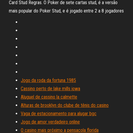
Card Stud Regras. O Poker de sete cartas stud, é a versão
mais popular do Poker Stud, e é jogado entre 2 a 8 jogadores
Jogo da roda da fortuna 1985
Cassino perto de lake mills iowa
Aluguel de cassino la calmette
Alturas de brooklyn do clube de tênis do casino
Vaga de estacionamento para alugar bgc
Jogo de amor verdadeiro online
O casino mais próximo a pensacola florida