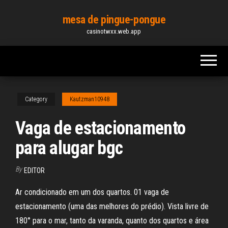
Skip
mesa de pingue-pongue
to
casinotwxx.web.app
the
content
Category
Kautzman10948
Vaga de estacionamento
para alugar bgc
By
EDITOR
Ar condicionado em um dos quartos. 01 vaga de
estacionamento (uma das melhores do prédio). Vista livre de
180° para o mar, tanto da varanda, quanto dos quartos e área